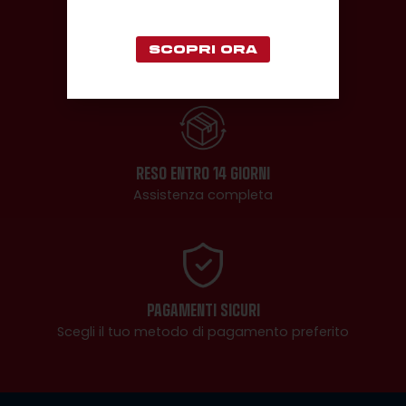
PRESEASON JERSEY
SPEDIZIONE RAPIDA
SCOPRI ORA
2-3 giorni lavorativi
RESO ENTRO 14 GIORNI
Assistenza completa
PAGAMENTI SICURI
Scegli il tuo metodo di pagamento preferito