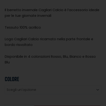
Il berretto invernale Cagliari Calcio è l’accessorio ideale
per le tue giornate invernali
Tessuto 100% acrilico
Logo Cagliari Calcio ricamato nella parte frontale e
bordo risvoltato
Disponibile in 4 colorazioni Rosso, Blu, Bianco e Rosso
Blu
COLORE
BERRETTO
CAGLIARI
CALCIO
quantità