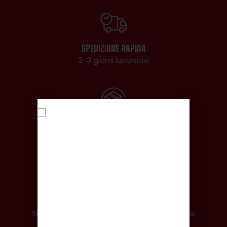
SPEDIZIONE RAPIDA
2-3 giorni lavorativi
RESO ENTRO 14 GIORNI
Assistenza completa
PAGAMENTI SICURI
Scegli il tuo metodo di pagamento preferito