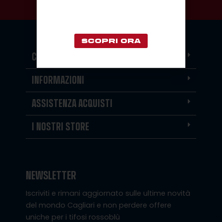
KIT AWAY 2026/27
PRESEASON JERSEY
SCOPRI ORA
CATEGORIE PRINCIPALI
INFORMAZIONI
ASSISTENZA ACQUISTI
I NOSTRI STORE
NEWSLETTER
Iscriviti e rimani aggiornato sulle ultime novità
del mondo Cagliari e non perdere offere
uniche per i tifosi rossoblù