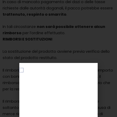
In caso di mancato pagamento dei dazi o delle tasse
richieste dalle autorità doganali, il pacco potrebbe essere
trattenuto, respinto o smarrito
.
In tali circostanze
non sarà possibile ottenere alcun
rimborso
per l’ordine effettuato.
RIMBORSI E SOSTITUZIONI
La sostituzione del prodotto avviene previa verifica dello
stato del prodotto restituito.
Il rimborso viene effettuato tramite accredito dell’importo
con bonifico bancario, Paypal o ricarica Postepay. Il
rimborso esclude le spese di trasporto, sia per l’invio che
per la restituzione della merce.
Il rimborso del corrispettivo di acquisto sarà totale
soltanto in caso di reso effettuato dal cliente a causa di
merce ricevuta difettosa o danneggiata o in caso di