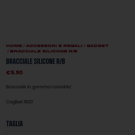
HOME
/
ACCESSORI E REGALI
/
GADGET
/ BRACCIALE SILICONE R/B
BRACCIALE SILICONE R/B
€
5.90
Bracciale in gomma rossoblu’
Cagliari 1920
TAGLIA
Bracciale
silicone