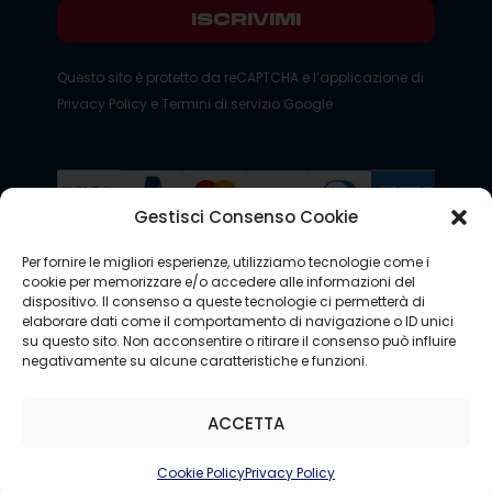
ISCRIVIMI
Questo sito è protetto da reCAPTCHA e l’applicazione di
Privacy Policy
e
Termini di servizio
Google
Gestisci Consenso Cookie
Copyright © 2026 - Cagliari Calcio S.p.a - Partita IVA
Per fornire le migliori esperienze, utilizziamo tecnologie come i
IT00271200925
cookie per memorizzare e/o accedere alle informazioni del
dispositivo. Il consenso a queste tecnologie ci permetterà di
Powered by Riccardo Casu
elaborare dati come il comportamento di navigazione o ID unici
su questo sito. Non acconsentire o ritirare il consenso può influire
negativamente su alcune caratteristiche e funzioni.
ACCETTA
Cookie Policy
Privacy Policy