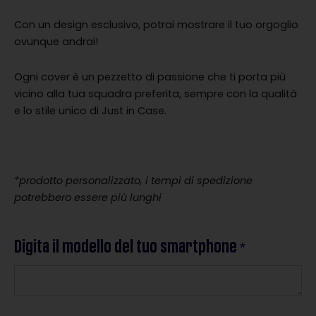
Con un design esclusivo, potrai mostrare il tuo orgoglio
ovunque andrai!
Ogni cover è un pezzetto di passione che ti porta più
vicino alla tua squadra preferita, sempre con la qualità
e lo stile unico di Just in Case.
*prodotto personalizzato, i tempi di spedizione
potrebbero essere più lunghi
Digita il modello del tuo smartphone
COVER
*
SCUDETTO
RED
AND
BLUE