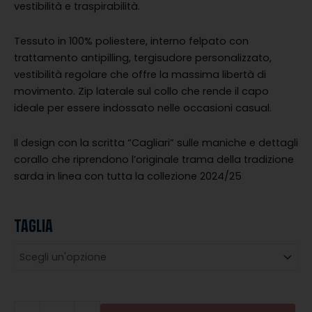
era:
è:
vestibilità e traspirabilità.
€49.00.
€24.50.
Tessuto in 100% poliestere, interno felpato con
trattamento antipilling, tergisudore personalizzato,
vestibilità regolare che offre la massima libertà di
movimento. Zip laterale sul collo che rende il capo
ideale per essere indossato nelle occasioni casual.
Il design con la scritta “Cagliari” sulle maniche e dettagli
corallo che riprendono l’originale trama della tradizione
sarda in linea con tutta la collezione 2024/25
TAGLIA
FELPA
ALLENAMENTO
TEAM
2024/25
quantità