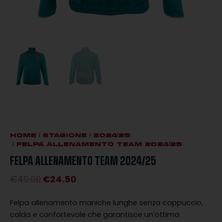
HOME
/
STAGIONE
/
2024/25
/ FELPA ALLENAMENTO TEAM 2024/25
FELPA ALLENAMENTO TEAM 2024/25
€
49.00
€
24.50
Il
Il
prezzo
prezzo
Felpa allenamento maniche lunghe senza cappuccio,
originale
attuale
calda e confortevole che garantisce un’ottima