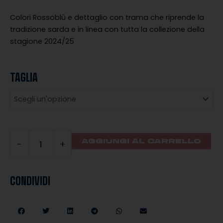
era:
è:
€23.50.
€11.75.
Colori Rossoblù e dettaglio con trama che riprende la
tradizione sarda e in linea con tutta la collezione della
stagione 2024/25
TAGLIA
GUANTI
CAGLIARI
CALCIO
quantità
AGGIUNGI AL CARRELLO
-
+
CONDIVIDI