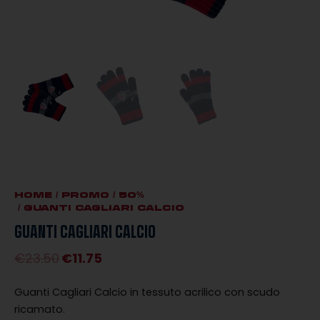
HOME
/
PROMO
/
50%
/ GUANTI CAGLIARI CALCIO
GUANTI CAGLIARI CALCIO
€
23.50
€
11.75
Il
Il
prezzo
prezzo
Guanti Cagliari Calcio in tessuto acrilico con scudo
originale
attuale
ricamato.