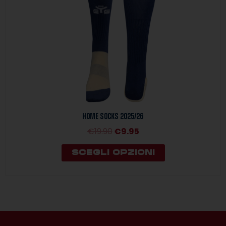
essere
scelte
nella
pagina
del
prodotto
HOME SOCKS 2025/26
€
19.90
€
9.95
SCEGLI OPZIONI