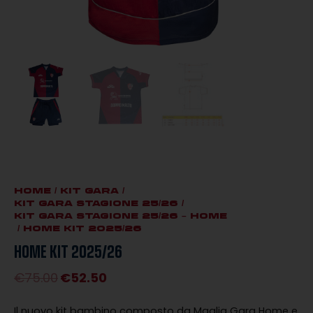
HOME
/
KIT GARA
/
KIT GARA STAGIONE 25/26
/
KIT GARA STAGIONE 25/26 – HOME
/ HOME KIT 2025/26
HOME KIT 2025/26
€
75.00
€
52.50
Il
Il
prezzo
prezzo
Il nuovo kit bambino composto da Maglia Gara Home e