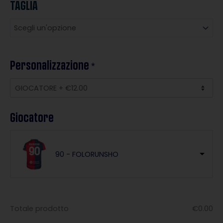
TAGLIA
Home
Kit
2025/26
quantità
Personalizzazione
*
Giocatore
90 - FOLORUNSHO
Totale prodotto
€
0.00