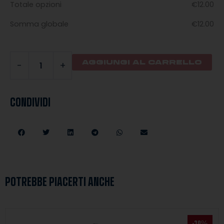
Totale opzioni
€
12.00
Somma globale
€
12.00
AGGIUNGI AL CARRELLO
-
+
CONDIVIDI
POTREBBE PIACERTI ANCHE
IL
IL
Questo
PREZZO
PREZZO
-30%