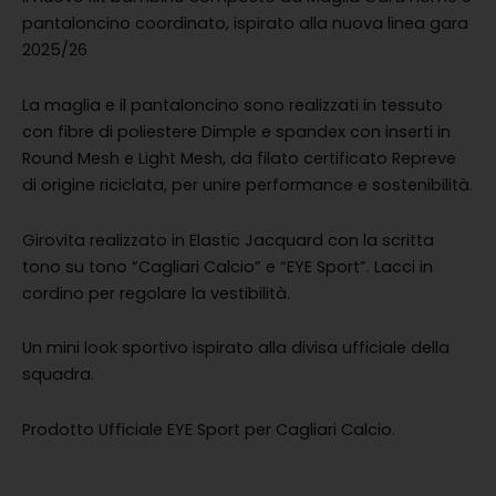
originale
attuale
pantaloncino coordinato, ispirato alla nuova linea gara
era:
è:
2025/26
€75.00.
€52.50.
La maglia e il pantaloncino sono realizzati in tessuto
con fibre di poliestere Dimple e spandex con inserti in
Round Mesh e Light Mesh, da filato certificato Repreve
di origine riciclata, per unire performance e sostenibilità.
Girovita realizzato in Elastic Jacquard con la scritta
tono su tono “Cagliari Calcio” e “EYE Sport”. Lacci in
cordino per regolare la vestibilità.
Un mini look sportivo ispirato alla divisa ufficiale della
squadra.
Prodotto Ufficiale EYE Sport per Cagliari Calcio.