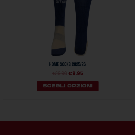
scelte
nella
pagina
del
prodotto
HOME SOCKS 2025/26
€
19.90
€
9.95
SCEGLI OPZIONI