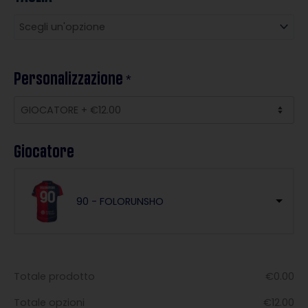
Jersey
2025/26
First
Act
Personalizzazione
quantità
*
Giocatore
90 - FOLORUNSHO
Totale prodotto
€
0.00
Totale opzioni
€
12.00