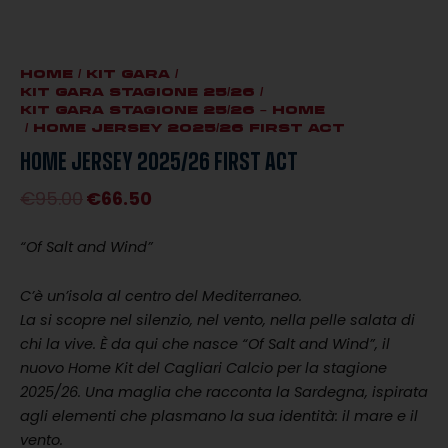
HOME
/
KIT GARA
/
KIT GARA STAGIONE 25/26
/
KIT GARA STAGIONE 25/26 – HOME
/ HOME JERSEY 2025/26 FIRST ACT
HOME JERSEY 2025/26 FIRST ACT
€
95.00
€
66.50
Il
Il
prezzo
prezzo
“Of Salt and Wind”
originale
attuale
era:
è:
C’è un’isola al centro del Mediterraneo.
€95.00.
€66.50.
La si scopre nel silenzio, nel vento, nella pelle salata di
chi la vive. È da qui che nasce “Of Salt and Wind”, il
nuovo Home Kit del Cagliari Calcio per la stagione
2025/26. Una maglia che racconta la Sardegna, ispirata
agli elementi che plasmano la sua identità: il mare e il
vento.