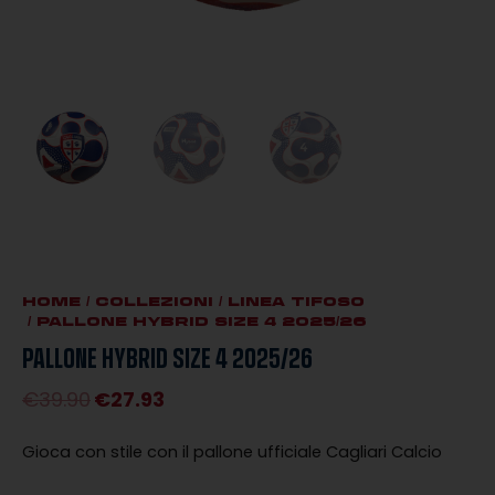
HOME
/
COLLEZIONI
/
LINEA TIFOSO
/ PALLONE HYBRID SIZE 4 2025/26
PALLONE HYBRID SIZE 4 2025/26
€
39.90
€
27.93
Il
Il
prezzo
prezzo
Gioca con stile con il pallone ufficiale Cagliari Calcio
originale
attuale