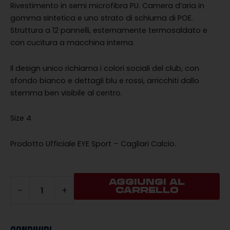
era:
è:
Rivestimento in semi microfibra PU. Camera d’aria in
€39.90.
€27.93.
gomma sintetica e uno strato di schiuma di POE.
Struttura a 12 pannelli, esternamente termosaldato e
con cucitura a macchina interna.
Il design unico richiama i colori sociali del club, con
sfondo bianco e dettagli blu e rossi, arricchiti dallo
stemma ben visibile al centro.
Size 4
Prodotto Ufficiale EYE Sport – Cagliari Calcio.
PALLONE
AGGIUNGI AL
-
+
CARRELLO
HYBRID
SIZE
4
2025/26